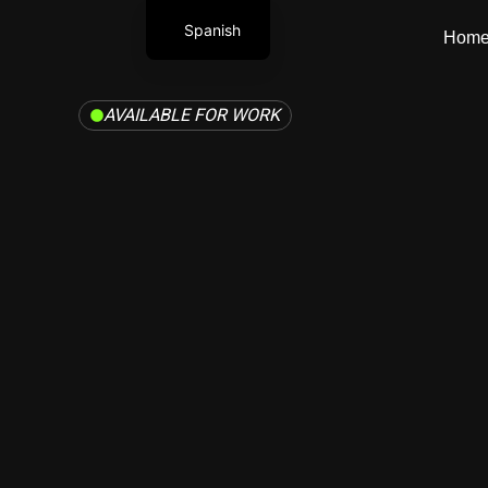
Ir
Spanish
al
Hom
contenido
English
AVAILABLE FOR WORK